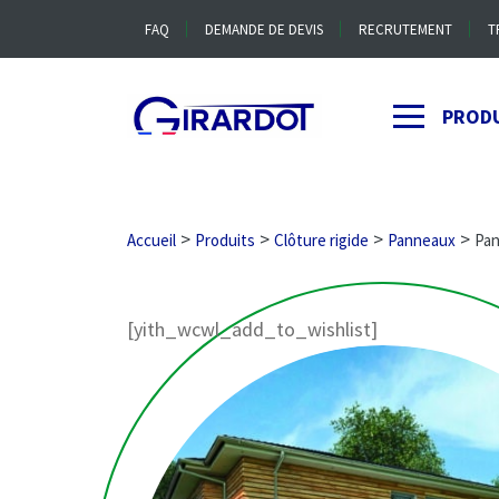
FAQ
DEMANDE DE DEVIS
RECRUTEMENT
T
PROD
>
>
>
>
Accueil
Produits
Clôture rigide
Panneaux
Pan
[yith_wcwl_add_to_wishlist]