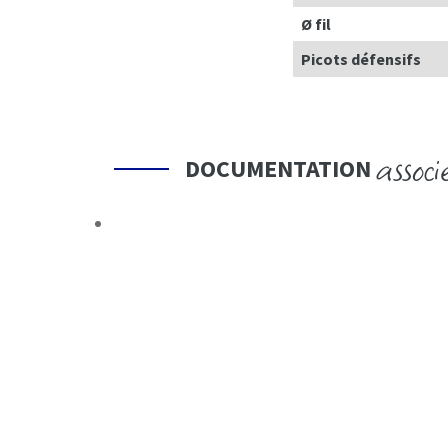
Ø fil
Picots défensifs
associ
DOCUMENTATION