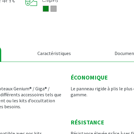
Caractéristiques
Document
ÉCONOMIQUE
oteaux Genium® / Giga® /
Le panneau rigide à plis le plu
 différents accessoires tels que
gamme.
nt ou les kits d’occultation
es besoins.
RÉSISTANCE
atible avec nos kits
Résistance élevée grâce à ses fi