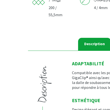
200 /
4 / 4mm
55,5mm
Description
ADAPTABILITÉ
Description
Compatible avec les p
GigaClip® ainsi qu’avec
la dalle de soubasseme
pour répondre à tous l
ESTHÉTIQUE
Design élégant et comp