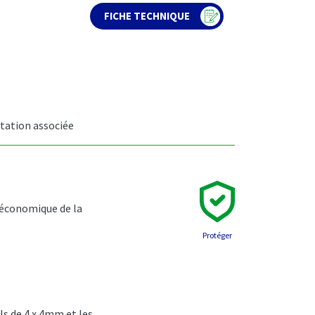
FICHE TECHNIQUE
ation associée
s économique de la
Protéger
ls de 4 x 4mm et les