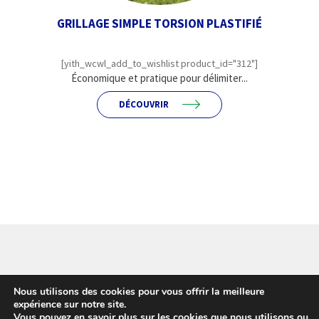
GRILLAGE SIMPLE TORSION PLASTIFIÉ
[yith_wcwl_add_to_wishlist product_id="312"]
Économique et pratique pour délimiter...
DÉCOUVRIR
© Girardot - L'expert Clôture 2026
Nous utilisons des cookies pour vous offrir la meilleure
Conditions d’utilisation
Built with WooCommerce
.
expérience sur notre site.
Vous pouvez en savoir plus sur les cookies que nous utilisons ou