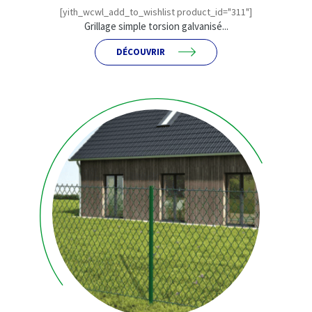
[yith_wcwl_add_to_wishlist product_id="311"]
Grillage simple torsion galvanisé...
DÉCOUVRIR