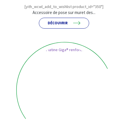
[yith_wcwl_add_to_wishlist product_id="350"]
Accessoire de pose sur muret des...
DÉCOUVRIR