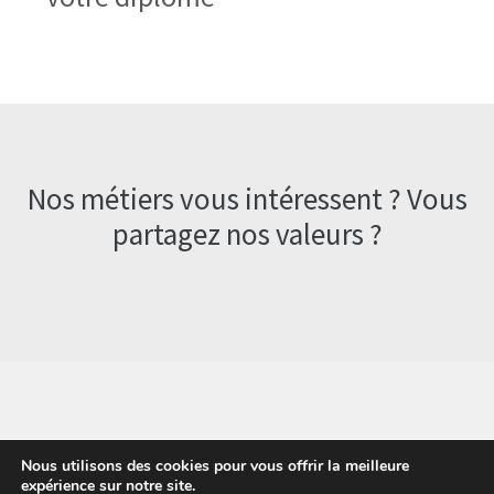
Nos métiers vous intéressent ? Vous
partagez nos valeurs ?
© Girardot - L'expert Clôture 2026
Nous utilisons des cookies pour vous offrir la meilleure
Conditions d’utilisation
Built with WooCommerce
.
expérience sur notre site.