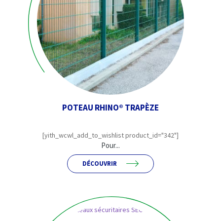
POTEAU RHINO® TRAPÈZE
[yith_wcwl_add_to_wishlist product_id="342"]
Pour...
DÉCOUVRIR