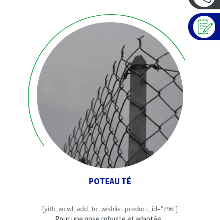
POTEAU TÉ
[yith_wcwl_add_to_wishlist product_id="796"]
Pour une pose robuste et adaptée...