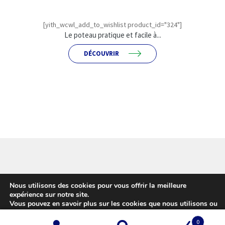
[yith_wcwl_add_to_wishlist product_id="324"]
Le poteau pratique et facile à...
DÉCOUVRIR
© Girardot - L'expert Clôture 2026
Nous utilisons des cookies pour vous offrir la meilleure
Conditions d’utilisation
Built with WooCommerce
.
expérience sur notre site.
Vous pouvez en savoir plus sur les cookies que nous utilisons ou
les désactiver sur cette
page
.
0