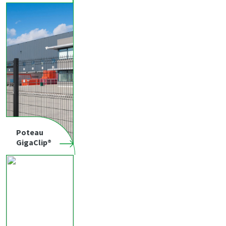
Poteau
GigaClip®