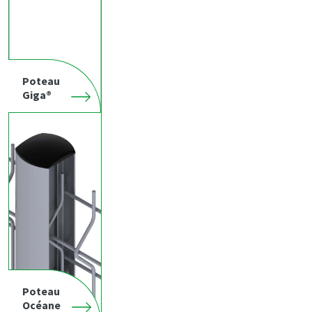
Poteau
Giga®
Poteau
Océane