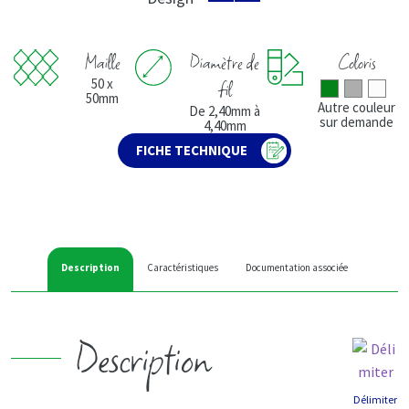
Maille
Diamètre de
Coloris
50 x
fil
50mm
Autre couleur
De 2,40mm à
sur demande
4,40mm
FICHE TECHNIQUE
Description
Caractéristiques
Documentation associée
Description
Délimiter