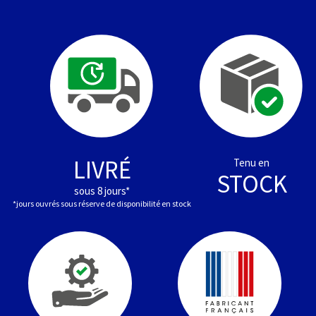
LIVRÉ
Tenu en
STOCK
sous 8 jours*
*jours ouvrés sous réserve de disponibilité en stock