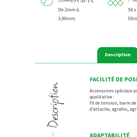
De 2mm à
50 x
3,90mm
50
Description
FACILITÉ DE POS
Description
Accessoires spéciaux p
qualitative :
fil de tension, barre de
d’attache, agrafes, ag
ADAPTABILITÉ