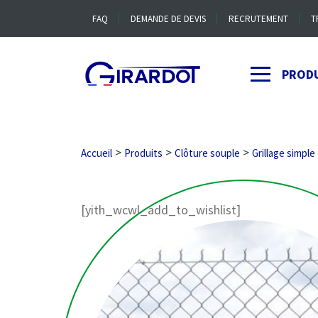
FAQ
DEMANDE DE DEVIS
RECRUTEMENT
T
PROD
>
>
>
Accueil
Produits
Clôture souple
Grillage simple
[yith_wcwl_add_to_wishlist]