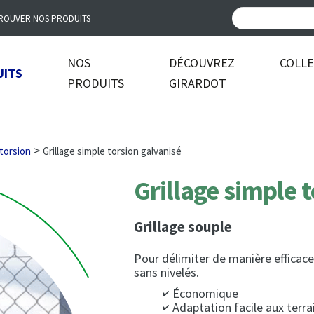
ROUVER NOS PRODUITS
NOS
DÉCOUVREZ
COLL
UITS
PRODUITS
GIRARDOT
>
 torsion
Grillage simple torsion galvanisé
Grillage simple 
Grillage souple
Pour délimiter de manière efficac
sans nivelés.
Économique
Adaptation facile aux terra