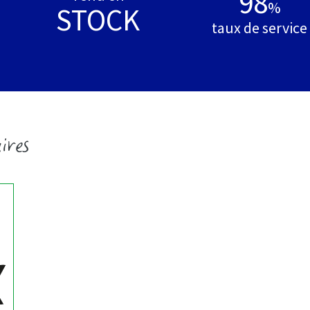
98
%
STOCK
taux de service
ires