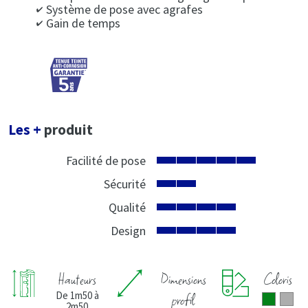
Système de pose avec agrafes
Gain de temps
Les +
produit
Facilité de pose
Sécurité
Qualité
Design
Hauteurs
Dimensions
Coloris
De 1m50 à
profil
2m50