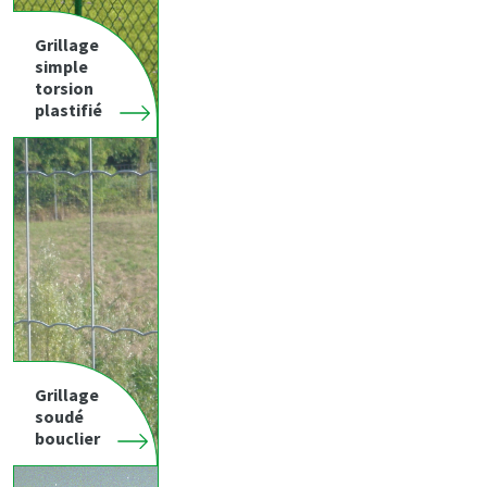
Grillage
simple
torsion
plastifié
Grillage
soudé
bouclier