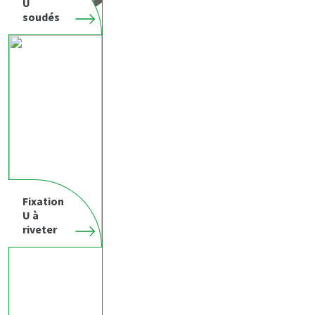
U
soudés
Fixation
U à
riveter