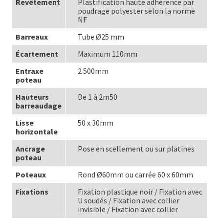
Revêtement
Plastification haute adhérence par
poudrage polyester selon la norme
NF
Barreaux
Tube Ø25 mm
Écartement
Maximum 110mm
Entraxe
2 500mm
poteau
Hauteurs
De 1 à 2m50
barreaudage
Lisse
50 x 30mm
horizontale
Ancrage
Pose en scellement ou sur platines
poteau
Poteaux
Rond Ø60mm ou carrée 60 x 60mm
Fixations
Fixation plastique noir / Fixation avec
U soudés / Fixation avec collier
invisible / Fixation avec collier