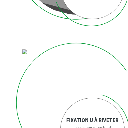
FIXATION U À RIVETER
La solution robuste et