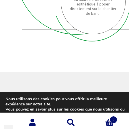
esthétique à poser
directement sur le chantier
du barr...
© Girardot - L'expert Clôture 2026
Nous utilisons des cookies pour vous offrir la meilleure
Conditions d’utilisation
Built with WooCommerce
.
expérience sur notre site.
Vous pouvez en savoir plus sur les cookies que nous utilisons ou
les désactiver sur cette
page
.
0
Accepter
Recherche
Recherche