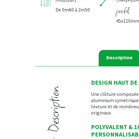
profil
De 0m60 à 2m50
45x110m
Description
DESIGN HAUT D
Description
Une clôture composée 
aluminium symétrique, 
texture et de nombre
originaux.
POLYVALENT & 
PERSONNALISAB