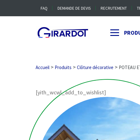
FAQ
DEMANDE DE DEVIS
RECRUTEMENT
T
PROD
>
>
>
Accueil
Produits
Clôture décorative
POTEAU E
[yith_wcwl_add_to_wishlist]