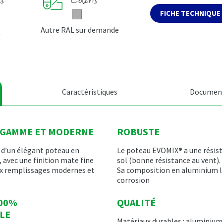
FICHE TECHNIQUE
Autre RAL sur demande
m
Caractéristiques
Document
E GAMME ET MODERNE
ROBUSTE
d’un élégant poteau en
Le poteau EVOMIX® a une résist
avec une finition mate fine
sol (bonne résistance au vent).
ux remplissages modernes et
Sa composition en aluminium l
corrosion
100%
QUALITÉ
LE
Matériaux durables : aluminium