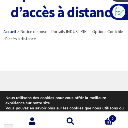
d’accès à distance
>
Accueil
Notice de pose – Portails INDUSTRIEL – Options Contrôle
d’accès à distance
© Girardot - L'expert Clôture 2026
Nous utilisons des cookies pour vous offrir la meilleure
Conditions d’utilisation
Built with WooCommerce
.
expérience sur notre site.
Vous pouvez en savoir plus sur les cookies que nous utilisons ou
les désactiver sur cette
page
.
0
Accepter
Recherche
Recherche