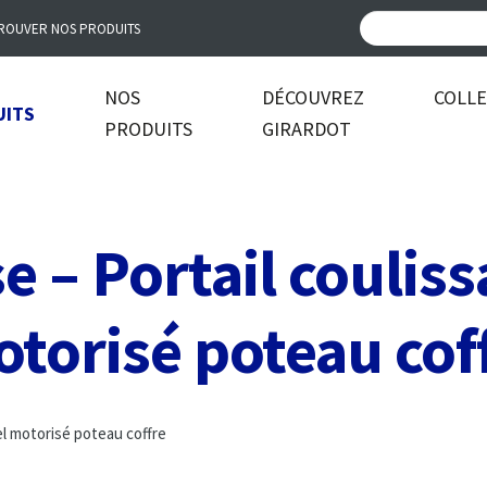
ROUVER NOS PRODUITS
NOS
DÉCOUVREZ
COLL
UITS
PRODUITS
GIRARDOT
e – Portail couliss
torisé poteau cof
el motorisé poteau coffre