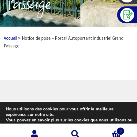
Passage
>
Accueil
Notice de pose – Portail Autoportant Industriel Grand
Passage
© Girardot - L'expert Clôture 2026
Nous utilisons des cookies pour vous offrir la meilleure
Conditions d’utilisation
Built with WooCommerce
.
expérience sur notre site.
Vous pouvez en savoir plus sur les cookies que nous utilisons ou
les désactiver sur cette
page
.
0