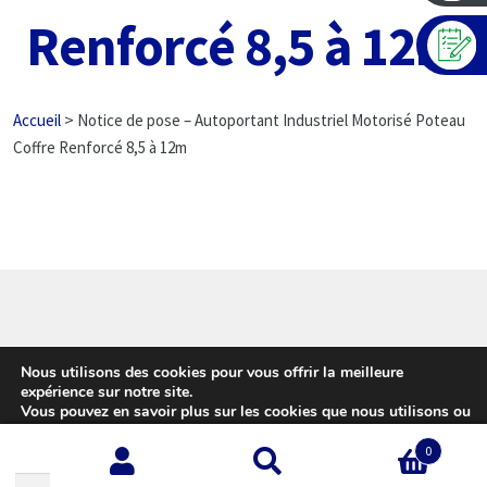
Renforcé 8,5 à 12m
>
Accueil
Notice de pose – Autoportant Industriel Motorisé Poteau
Coffre Renforcé 8,5 à 12m
© Girardot - L'expert Clôture 2026
Nous utilisons des cookies pour vous offrir la meilleure
Conditions d’utilisation
Built with WooCommerce
.
expérience sur notre site.
Vous pouvez en savoir plus sur les cookies que nous utilisons ou
les désactiver sur cette
page
.
0
Accepter
Recherche
Recherche