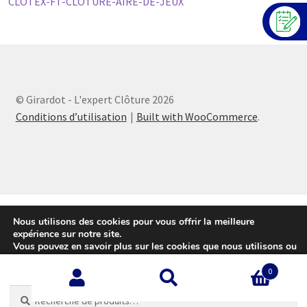
CLOTEX-FT-CLOTURE-AIRE-DE-JEUX
© Girardot - L'expert Clôture 2026
Conditions d’utilisation
Built with WooCommerce
.
Nous utilisons des cookies pour vous offrir la meilleure
expérience sur notre site.
Vous pouvez en savoir plus sur les cookies que nous utilisons ou
les désactiver sur cette
page
.
0
Accepter
Recherche
Recherche